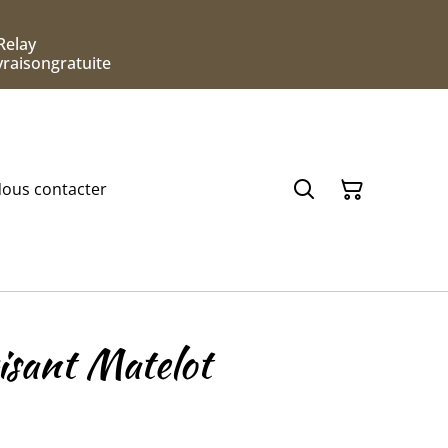
Relay
ivraisongratuite
ous contacter
isant Matelot