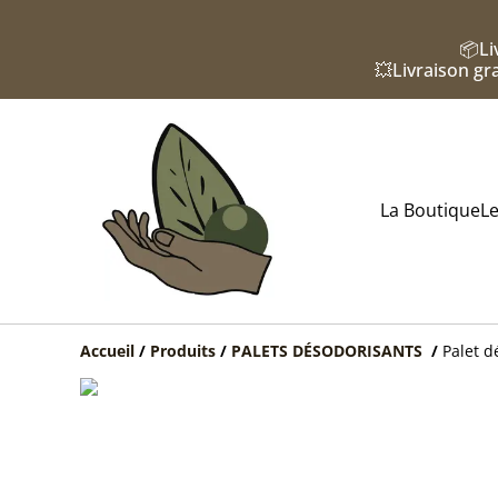
📦Li
💥Livraison gra
La Boutique
Le
Accueil
/
Produits
/
PALETS DÉSODORISANTS
/
Palet d