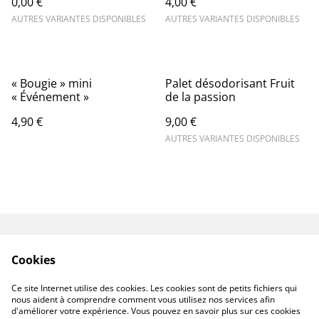
0,00 €
4,00 €
AUTRES VARIANTES DISPONIBLES
AUTRES VARIANTES DISPONIBLES
« Bougie » mini
Palet désodorisant Fruit
« Événement »
de la passion
4,90 €
9,00 €
AUTRES VARIANTES DISPONIBLES
Contactez-nous
Mentions légales
Cookies
Conditions
Politique de
confidentialité
Ce site Internet utilise des cookies. Les cookies sont de petits fichiers qui
Politique de cookies
nous aident à comprendre comment vous utilisez nos services afin
d'améliorer votre expérience. Vous pouvez en savoir plus sur ces cookies