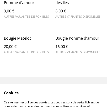
Pomme d'amour
des îles
9,00 €
8,00 €
AUTRES VARIANTES DISPONIBLES
AUTRES VARIANTES DISPONIBLES
Bougie Matelot
Bougie Pomme d'amour
20,00 €
16,00 €
AUTRES VARIANTES DISPONIBLES
AUTRES VARIANTES DISPONIBLES
Contactez-nous
Mentions légales
Cookies
Conditions
Politique de
confidentialité
Ce site Internet utilise des cookies. Les cookies sont de petits fichiers qui
Politique de cookies
nous aident à comprendre comment vous utilisez nos services afin