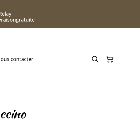
Relay
ivraisongratuite
ous contacter
ccino