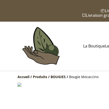
📦Li
💥Livraison gra
La Boutique
Le
Accueil
/
Produits
/
BOUGIES
/
Bougie Mocaccino