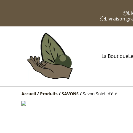
📦Li
💥Livraison gra
La Boutique
Le
Accueil
/
Produits
/
SAVONS
/
Savon Soleil d’été