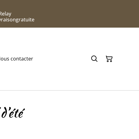
Relay
ivraisongratuite
ous contacter
d’été