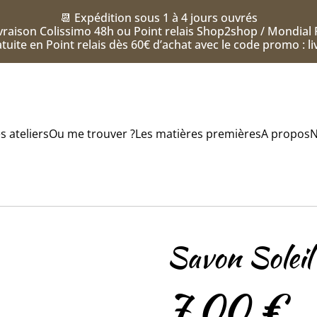
📆 Expédition sous 1 à 4 jours ouvrés
vraison Colissimo 48h ou Point relais Shop2shop / Mondial 
tuite en Point relais dès 60€ d’achat avec le code promo : l
s ateliers
Ou me trouver ?
Les matières premières
A propos
N
Savon Soleil 
7,00 €