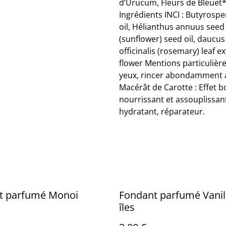
d’Urucum, Fleurs de Bleuet* 
Ingrédients INCI : Butyrosp
oil, Hélianthus annuus seed
(sunflower) seed oil, daucus
officinalis (rosemary) leaf 
flower Mentions particulière
yeux, rincer abondamment à l
Macérât de Carotte : Effet b
nourrissant et assouplissant.
hydratant, réparateur.
t parfumé Monoi
Fondant parfumé Vanil
îles