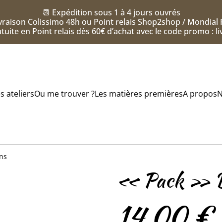
📆 Expédition sous 1 à 4 jours ouvrés
vraison Colissimo 48h ou Point relais Shop2shop / Mondial 
tuite en Point relais dès 60€ d’achat avec le code promo : l
s ateliers
Ou me trouver ?
Les matières premières
A propos
N
ns
« Pack » D
14,00 €