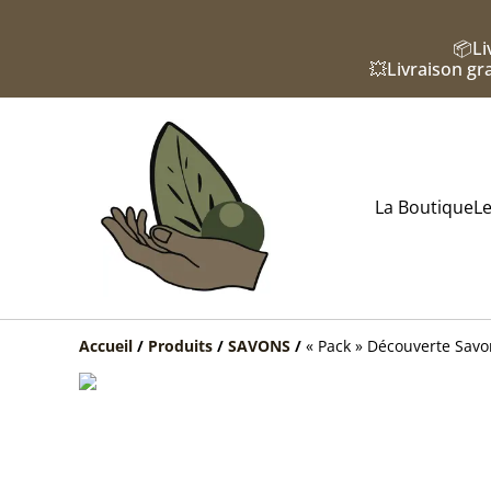
📦Li
💥Livraison gra
La Boutique
Le
Accueil
/
Produits
/
SAVONS
/
« Pack » Découverte Savo