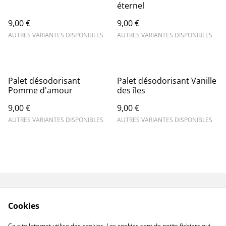
éternel
9,00 €
9,00 €
AUTRES VARIANTES DISPONIBLES
AUTRES VARIANTES DISPONIBLES
Palet désodorisant
Palet désodorisant Vanille
Pomme d'amour
des îles
9,00 €
9,00 €
AUTRES VARIANTES DISPONIBLES
AUTRES VARIANTES DISPONIBLES
Contactez-nous
Mentions légales
Cookies
Conditions
Politique de
confidentialité
Ce site Internet utilise des cookies. Les cookies sont de petits fichiers qui