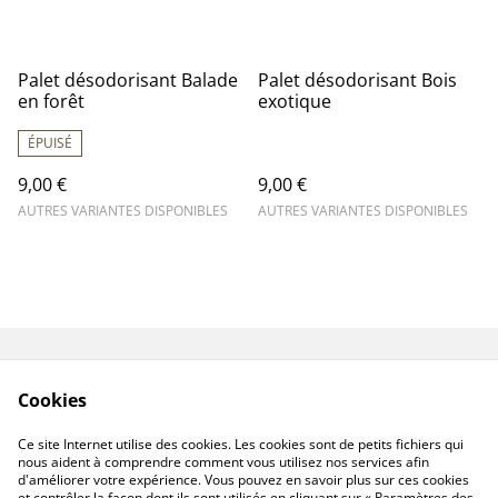
Palet désodorisant Balade
Palet désodorisant Bois
en forêt
exotique
ÉPUISÉ
9,00 €
9,00 €
AUTRES VARIANTES DISPONIBLES
AUTRES VARIANTES DISPONIBLES
Contactez-nous
Mentions légales
Cookies
Conditions
Politique de
confidentialité
Ce site Internet utilise des cookies. Les cookies sont de petits fichiers qui
Politique de cookies
nous aident à comprendre comment vous utilisez nos services afin
d'améliorer votre expérience. Vous pouvez en savoir plus sur ces cookies
et contrôler la façon dont ils sont utilisés en cliquant sur « Paramètres des