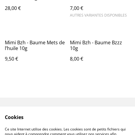
28,00 €
7,00 €
AUTRES VARIANTES DISPONIBLES
Mimi Bzh - Baume Mets de
Mimi Bzh - Baume Bzzz
l’huile 10g
10g
9,50 €
8,00 €
Contactez-nous
Mentions légales
Cookies
Conditions
Politique de
confidentialité
Ce site Internet utilise des cookies. Les cookies sont de petits fichiers qui
Politique de cookies
nous aident à comprendre comment vous utilisez nos services afin